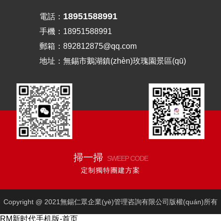
18951588991
電話：
手機：18951588991
郵箱：892812875@qq.com
地址：無錫市鵝湖鎮(zhèn)玫瑰園景區(qū)
掃一掃
SWEEP CODE
定制獨特團建方案
Copyright @ 2021無錫仁眾企業(yè)管理咨詢有限公司版權(quán)所有
RM新时代手机版-首页