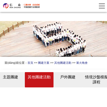
當(dāng)前位置：
首頁
>>
團建方案
>>
其他團建活動
>>
篝火晚會
主題團建
其他團建活動
戶外團建
情境沙盤模
課程