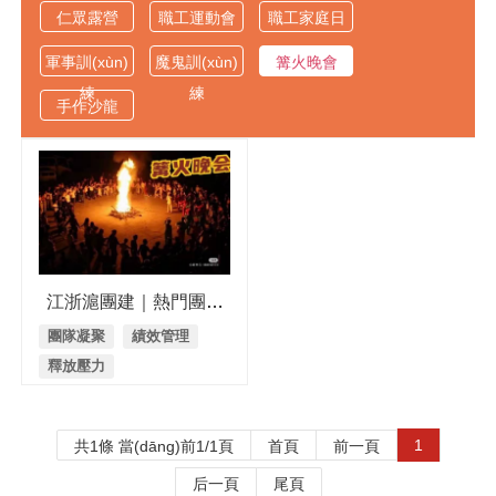
仁眾露營
職工運動會
職工家庭日
軍事訓(xùn)
魔鬼訓(xùn)
篝火晚會
練
練
手作沙龍
江浙滬團建｜熱門團建
活動合集之篝火晚會
團隊凝聚
績效管理
釋放壓力
1
共1條 當(dāng)前1/1頁
首頁
前一頁
后一頁
尾頁