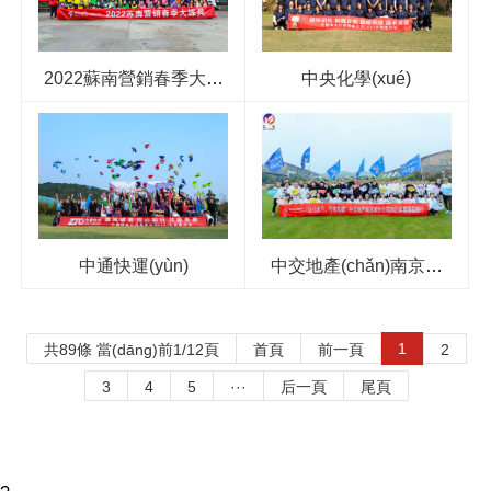
中央化學(xué)
2022蘇南營銷春季大練
兵
中通快運(yùn)
中交地產(chǎn)南京公
司
1
共89條 當(dāng)前1/12頁
首頁
前一頁
2
3
4
5
···
后一頁
尾頁