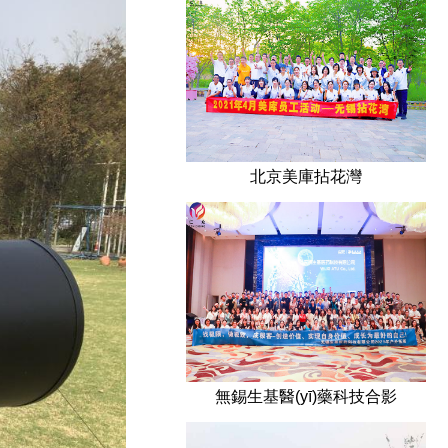
北京美庫拈花灣
無錫生基醫(yī)藥科技合影