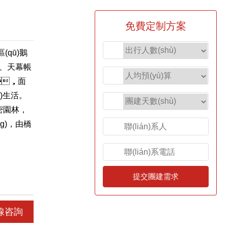
免費定制方案
(qū)鵝
、天幕帳
，面
海鷹總工會
生活。
私密園林，
)，由橋
提交團建需求
感創(chuàng)十周年活動
線咨詢