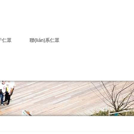
)于仁眾
聯(lián)系仁眾