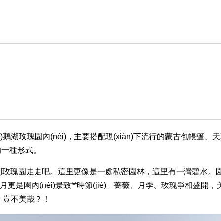
湖玫瑰園內(nèi)，主要搭配現(xiàn)下流行的蒙古包帳篷、天幕
推的一種形式。
，到玫瑰園走走吧。這里更像是一處私密園林，這里有一灣碧水。園
月更是園內(nèi)景致**時節(jié)，薔薇、月季、玫瑰爭相盛開
酒，豈不美哉？！