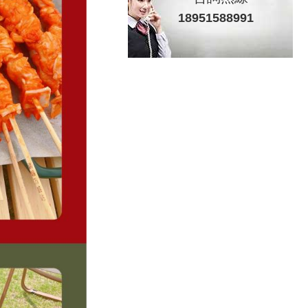
18951588991
港龍西太湖徒步
阿斯利康工會