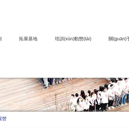
列
拓展基地
培訓(xùn)動態(tài)
關(guān
露營