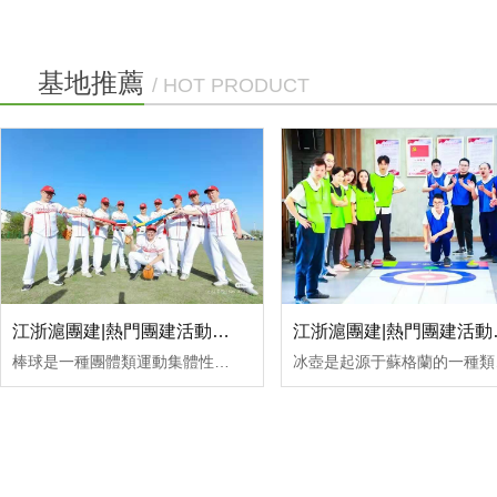
基地推薦
/ HOT PRODUCT
江浙滬團建|熱門團建活動合集之棒球運動
江浙滬團
棒球是一種團體類運動集體性、對抗性超強?···
冰壺是