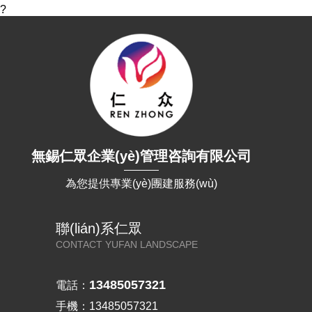
?
無錫仁眾企業(yè)管理咨詢有限公司
為您提供專業(yè)團建服務(wù)
聯(lián)系仁眾
CONTACT YUFAN LANDSCAPE
13485057321
電話：
手機：13485057321