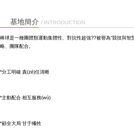
基地簡介
/ INTRODUCTION
棒球是一種團體類運動集體性、對抗性超強??被譽為“競技與智慧的結(jié)合
略、團隊配合。
*分工明確 責(zé)任清晰
*主動配合 相互服務(wù)
*顧全大局 甘于犧牲