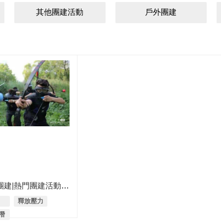
其他團建活動
戶外團建
團建|熱門團建活動合
集之攻防箭
釋放壓力
)
)潛