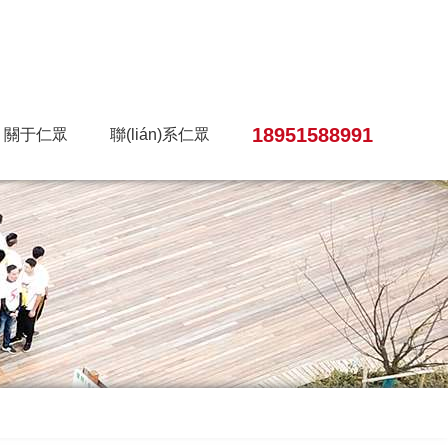
18951588991
關于仁眾
聯(lián)系仁眾