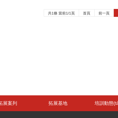
共1條 當前1/1頁
首頁
前一頁
拓展案列
拓展基地
培訓動態(tà