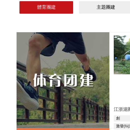
體育團建
主題團建
江浙滬
創
(chuàng
激發(fā