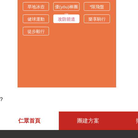
新思維
力
旱地冰壺
優(yōu)棒團
*限飛盤
隊
健球運動
攻防箭道
樂享騎行
徒步毅行
?
仁眾首頁
團建方案