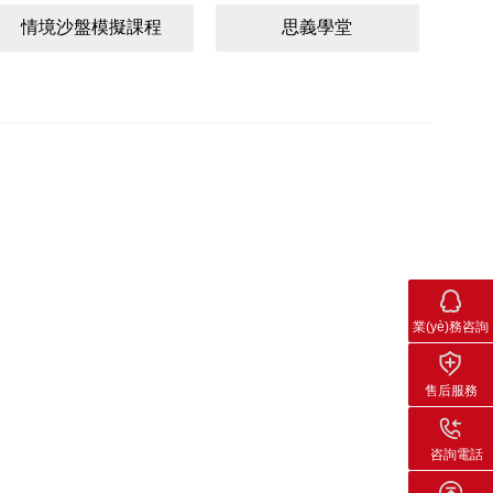
情境沙盤模擬課程
思義學堂
業(yè)務咨詢
售后服務
咨詢電話