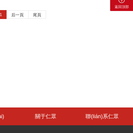
返回頂部
1
后一頁
尾頁
i)
關于仁眾
聯(lián)系仁眾