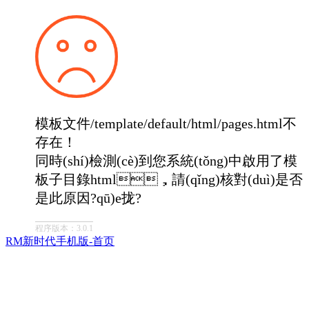
模板文件/template/default/html/pages.html不
存在！
同時(shí)檢測(cè)到您系統(tǒng)中啟用了模
板子目錄html，請(qǐng)核對(duì)是否
是此原因?qū)е拢?
程序版本：3.0.1
RM新时代手机版-首页